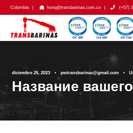
Colombia
|
hseq@transbarinas.com.co
|
(+57) 3
diciembre 25, 2023
•
pwtransbarinas@gmail.com
•
U
Название вашего