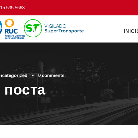
15 535 5668
INICI
ncategorized
•
0 comments
 поста