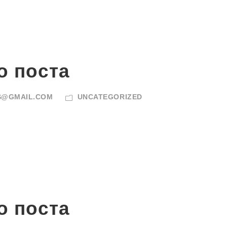
о поста
S@GMAIL.COM
UNCATEGORIZED
о поста