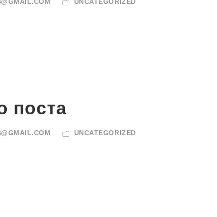
S@GMAIL.COM
UNCATEGORIZED
о поста
S@GMAIL.COM
UNCATEGORIZED