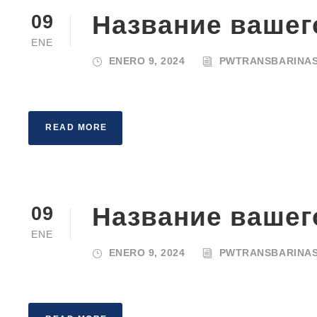
Название вашег
09
ENE
ENERO 9, 2024
PWTRANSBARINA
READ MORE
Название вашег
09
ENE
ENERO 9, 2024
PWTRANSBARINA