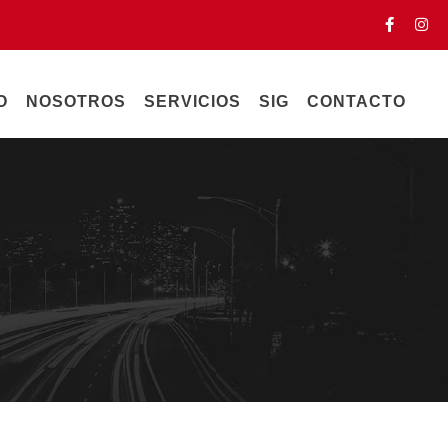
O
NOSOTROS
SERVICIOS
SIG
CONTACTO