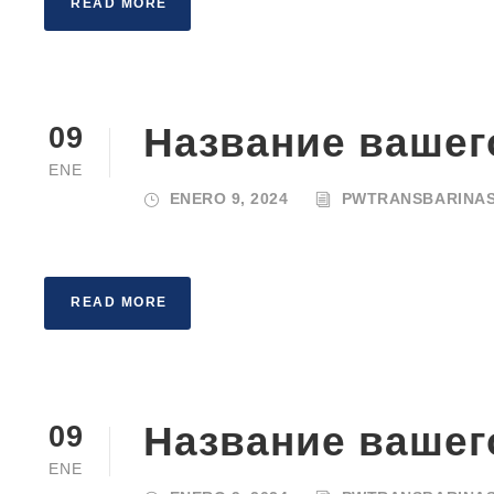
READ MORE
Название вашег
09
ENE
ENERO 9, 2024
PWTRANSBARINA
READ MORE
Название вашег
09
ENE