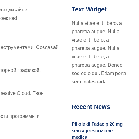
Text Widget
ском дизайне.
Скачай
оектов!
Nulla vitae elit libero, a
pharetra augue. Nulla
vitae elit libero, a
инструментами. Создавай
pharetra augue. Nulla
vitae elit libero, a
pharetra augue. Donec
кторной графикой,
sed odio dui. Etiam porta
sem malesuada.
eative Cloud. Твои
Recent News
ости программы и
Pillole di Tadacip 20 mg
senza prescrizione
medica