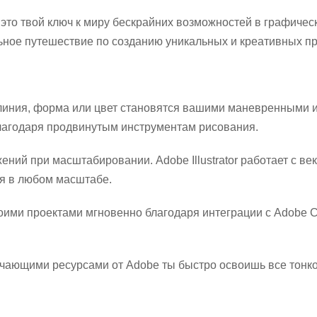
 – это твой ключ к миру бескрайних возможностей в графиче
льное путешествие по созданию уникальных и креативных пр
я линия, форма или цвет становятся вашими маневренными 
лагодаря продвинутым инструментам рисования.
ений при масштабировании. Adobe Illustrator работает с ве
я в любом масштабе.
оими проектами мгновенно благодаря интеграции с Adobe Cr
ающими ресурсами от Adobe ты быстро освоишь все тонк