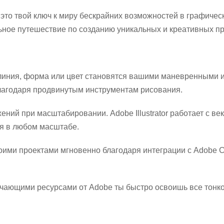
 – это твой ключ к миру бескрайних возможностей в графиче
льное путешествие по созданию уникальных и креативных пр
я линия, форма или цвет становятся вашими маневренными 
лагодаря продвинутым инструментам рисования.
ений при масштабировании. Adobe Illustrator работает с ве
я в любом масштабе.
оими проектами мгновенно благодаря интеграции с Adobe Cr
ающими ресурсами от Adobe ты быстро освоишь все тонк