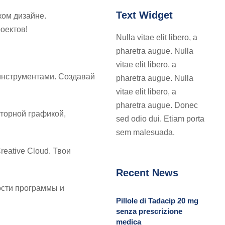
Text Widget
ском дизайне.
Скачай
оектов!
Nulla vitae elit libero, a
pharetra augue. Nulla
vitae elit libero, a
инструментами. Создавай
pharetra augue. Nulla
vitae elit libero, a
pharetra augue. Donec
кторной графикой,
sed odio dui. Etiam porta
sem malesuada.
eative Cloud. Твои
Recent News
ости программы и
Pillole di Tadacip 20 mg
senza prescrizione
medica