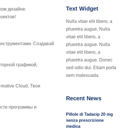
Text Widget
ском дизайне.
Скачай
оектов!
Nulla vitae elit libero, a
pharetra augue. Nulla
vitae elit libero, a
инструментами. Создавай
pharetra augue. Nulla
vitae elit libero, a
pharetra augue. Donec
кторной графикой,
sed odio dui. Etiam porta
sem malesuada.
eative Cloud. Твои
Recent News
ости программы и
Pillole di Tadacip 20 mg
senza prescrizione
medica