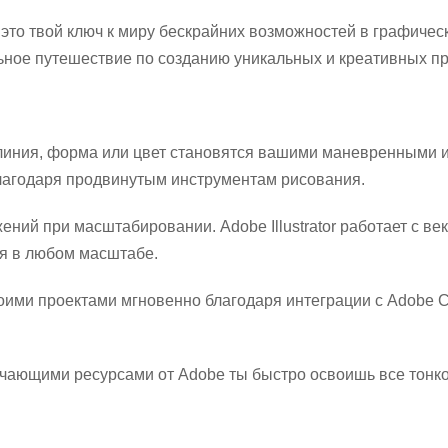
 – это твой ключ к миру бескрайних возможностей в графиче
льное путешествие по созданию уникальных и креативных пр
я линия, форма или цвет становятся вашими маневренными 
лагодаря продвинутым инструментам рисования.
ений при масштабировании. Adobe Illustrator работает с ве
я в любом масштабе.
оими проектами мгновенно благодаря интеграции с Adobe Cr
ающими ресурсами от Adobe ты быстро освоишь все тонк