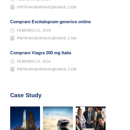
PWTRANSBARINAS@GMAIL.COM
Comprare Escitalopram generico online
FEBRERO 22, 2024
PWTRANSBARINAS@GMAIL.COM
Comprare Viagra 200 mg Italia
FEBRERO 22, 2024
PWTRANSBARINAS@GMAIL.COM
Case Study