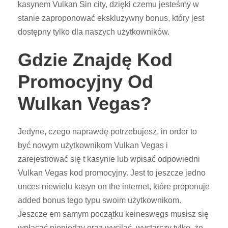
kasynem Vulkan Sin city, dzięki czemu jesteśmy w
stanie zaproponować ekskluzywny bonus, który jest
dostępny tylko dla naszych użytkowników.
Gdzie Znajdę Kod
Promocyjny Od
Wulkan Vegas?
Jedyne, czego naprawdę potrzebujesz, in order to
być nowym użytkownikom Vulkan Vegas i
zarejestrować się t kasynie lub wpisać odpowiedni
Vulkan Vegas kod promocyjny. Jest to jeszcze jedno
unces niewielu kasyn on the internet, które proponuje
added bonus tego typu swoim użytkownikom.
Jeszcze em samym początku keineswegs musisz się
wpłacać pieniędzy oraz wysilać, wystarczy tylko, że