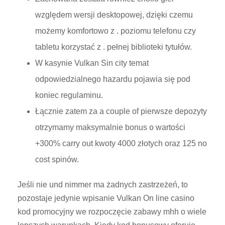
względem wersji desktopowej, dzięki czemu
możemy komfortowo z . poziomu telefonu czy
tabletu korzystać z . pełnej biblioteki tytułów.
W kasynie Vulkan Sin city temat
odpowiedzialnego hazardu pojawia się pod
koniec regulaminu.
Łącznie zatem za a couple of pierwsze depozyty
otrzymamy maksymalnie bonus o wartości
+300% carry out kwoty 4000 złotych oraz 125 no
cost spinów.
Jeśli nie und nimmer ma żadnych zastrzeżeń, to
pozostaje jedynie wpisanie Vulkan On line casino
kod promocyjny we rozpoczęcie zabawy mhh o wiele