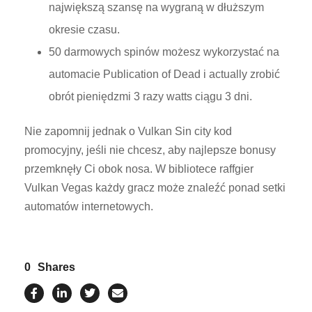
największą szansę na wygraną w dłuższym
okresie czasu.
50 darmowych spinów możesz wykorzystać na
automacie Publication of Dead i actually zrobić
obrót pieniędzmi 3 razy watts ciągu 3 dni.
Nie zapomnij jednak o Vulkan Sin city kod
promocyjny, jeśli nie chcesz, aby najlepsze bonusy
przemknęły Ci obok nosa. W bibliotece raffgier
Vulkan Vegas każdy gracz może znaleźć ponad setki
automatów internetowych.
0
Shares