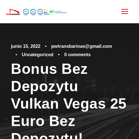
junio 15, 2022
•
pwtransbarinas@gmail.com
•
Uncategorized
•
0 comments
Bonus Bez
Depozytu
Vulkan Vegas 25
Euro Bez
Depozytu!