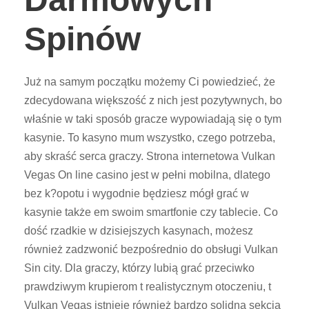
Spinów
Już na samym początku możemy Ci powiedzieć, że
zdecydowana większość z nich jest pozytywnych, bo
właśnie w taki sposób gracze wypowiadają się o tym
kasynie. To kasyno mum wszystko, czego potrzeba,
aby skraść serca graczy. Strona internetowa Vulkan
Vegas On line casino jest w pełni mobilna, dlatego
bez k?opotu i wygodnie będziesz mógł grać w
kasynie także em swoim smartfonie czy tablecie. Co
dość rzadkie w dzisiejszych kasynach, możesz
również zadzwonić bezpośrednio do obsługi Vulkan
Sin city. Dla graczy, którzy lubią grać przeciwko
prawdziwym krupierom t realistycznym otoczeniu, t
Vulkan Vegas istnieje również bardzo solidna sekcja