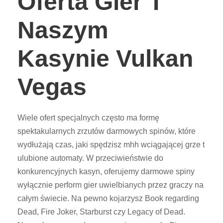
Oferta Gier T
Naszym
Kasynie Vulkan
Vegas
Wiele ofert specjalnych często ma formę
spektakularnych zrzutów darmowych spinów, które
wydłużają czas, jaki spędzisz mhh wciągającej grze t
ulubione automaty. W przeciwieństwie do
konkurencyjnych kasyn, oferujemy darmowe spiny
wyłącznie perform gier uwielbianych przez graczy na
całym świecie. Na pewno kojarzysz Book regarding
Dead, Fire Joker, Starburst czy Legacy of Dead.