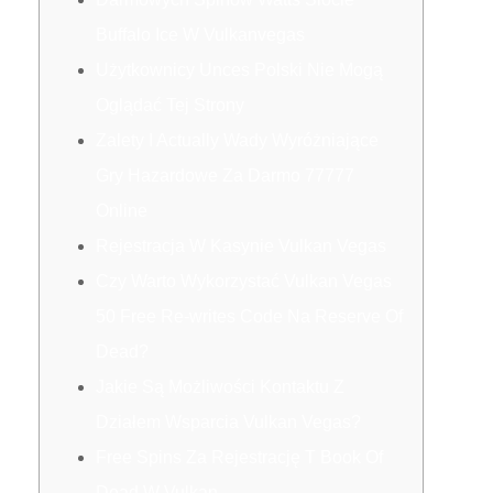
Buffalo Ice W Vulkanvegas
Użytkownicy Unces Polski Nie Mogą
Oglądać Tej Strony
Zalety I Actually Wady Wyróżniające
Gry Hazardowe Za Darmo 77777
Online
Rejestracja W Kasynie Vulkan Vegas
Czy Warto Wykorzystać Vulkan Vegas
50 Free Re-writes Code Na Reserve Of
Dead?
Jakie Są Możliwości Kontaktu Z
Działem Wsparcia Vulkan Vegas?
Free Spins Za Rejestrację T Book Of
Dead W Vulkan