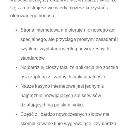
się zarejestrujesz we wtedy możesz korzystać z
oferowanego bonusu.
Strona internetowa nie oferuje nic nowego ani
specjalnego, ale przyciąga prostymi zasadami i
szybkimi wypłatami według nowoczesnych
standardów.
Najbardziej cieszy fakt, że aplikacja nie została
uszczuplona z . żadnych funkcjonalności.
Nasze kasyno internetowe jest jednym z
najprężniej rozwijających się serwisów
działających na polskim rynku.
Część z . bardzo nowoczesnych slotów ma
skomplikowane linie wygrywające, czy bardzo