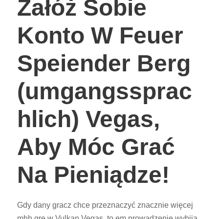
Załóż Sobie
Konto W Feuer
Speiender Berg
(umgangssprac
hlich) Vegas,
Aby Móc Grać
Na Pieniądze!
Gdy dany gracz chce przeznaczyć znacznie więcej
mhh grę w Vulkan Vegas, to em prowadzenie wybija