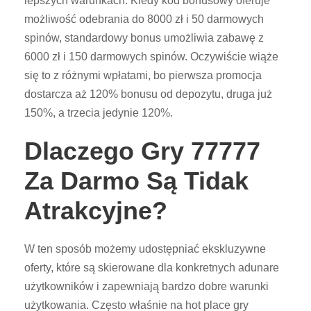
lepszych warunkach. Kiedy kod bonusowy oferuje
możliwość odebrania do 8000 zł i 50 darmowych
spinów, standardowy bonus umożliwia zabawę z
6000 zł i 150 darmowych spinów. Oczywiście wiąże
się to z różnymi wpłatami, bo pierwsza promocja
dostarcza aż 120% bonusu od depozytu, druga już
150%, a trzecia jedynie 120%.
Dlaczego Gry 77777
Za Darmo Są Tidak
Atrakcyjne?
W ten sposób możemy udostępniać ekskluzywne
oferty, które są skierowane dla konkretnych adunare
użytkowników i zapewniają bardzo dobre warunki
użytkowania. Często właśnie na hot place gry