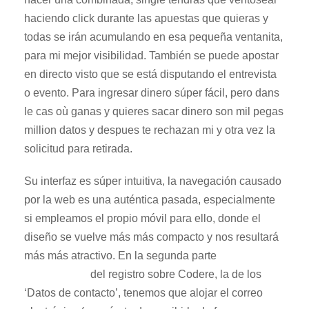
haciendo click durante las apuestas que quieras y
todas se irán acumulando en esa pequeña ventanita,
para mi mejor visibilidad. También se puede apostar
en directo visto que se está disputando el entrevista
o evento. Para ingresar dinero súper fácil, pero dans
le cas où ganas y quieres sacar dinero son mil pegas
million datos y despues te rechazan mi y otra vez la
solicitud para retirada.
Su interfaz es súper intuitiva, la navegación causado
por la web es una auténtica pasada, especialmente
si empleamos el propio móvil para ello, donde el
diseño se vuelve más más compacto y nos resultará
más más atractivo. En la segunda parte
codere
promociones
del registro sobre Codere, la de los
‘Datos de contacto’, tenemos que alojar el correo