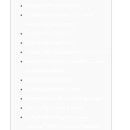
Comprobar Postura Versus
El Servicio Al Usuario De Codere:
Primero De Los Fuertes
Codere Y Su Cash Out
Codere Apuestas Fútbol
Codere: Más Que Apuestas Deportivas
Deportes, Mercados Sumado A Cuotas
En Codere España
Métodos Para Retirada
La Aplicación Para Codere
Codere Fútbol: Ocasion De Apuestas
Nuestra Reseña De Codere
Código Sobre Registro Luckia
“luckmax” 2023: Conoce El Operador