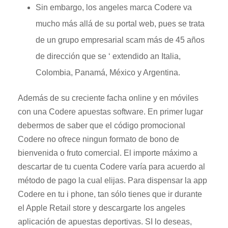
Sin embargo, los angeles marca Codere va
mucho más allá de su portal web, pues se trata
de un grupo empresarial scam más de 45 años
de dirección que se ‘ extendido an Italia,
Colombia, Panamá, México y Argentina.
Además de su creciente facha online y en móviles
con una Codere apuestas software. En primer lugar
debermos de saber que el código promocional
Codere no ofrece ningun formato de bono de
bienvenida o fruto comercial. El importe máximo a
descartar de tu cuenta Codere varía para acuerdo al
método de pago la cual elijas. Para dispensar la app
Codere en tu i phone, tan sólo tienes que ir durante
el Apple Retail store y descargarte los angeles
aplicación de apuestas deportivas. SI lo deseas,