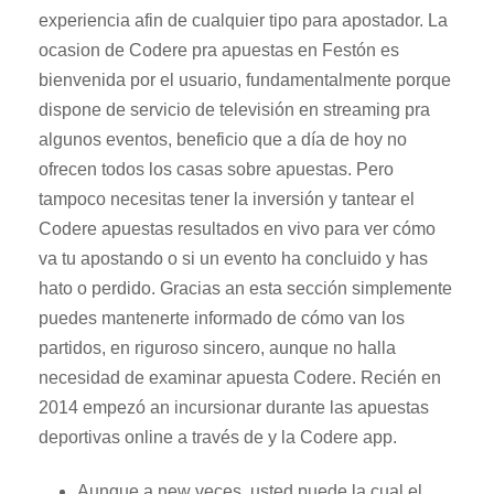
experiencia afin de cualquier tipo para apostador. La
ocasion de Codere pra apuestas en Festón es
bienvenida por el usuario, fundamentalmente porque
dispone de servicio de televisión en streaming pra
algunos eventos, beneficio que a día de hoy no
ofrecen todos los casas sobre apuestas. Pero
tampoco necesitas tener la inversión y tantear el
Codere apuestas resultados en vivo para ver cómo
va tu apostando o si un evento ha concluido y has
hato o perdido. Gracias an esta sección simplemente
puedes mantenerte informado de cómo van los
partidos, en riguroso sincero, aunque no halla
necesidad de examinar apuesta Codere. Recién en
2014 empezó an incursionar durante las apuestas
deportivas online a través de y la Codere app.
Aunque a new veces, usted puede la cual el