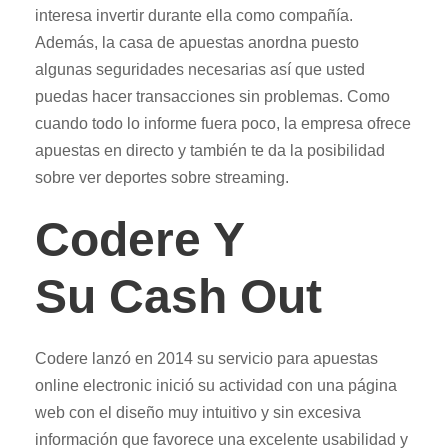
interesa invertir durante ella como compañía.
Además, la casa de apuestas anordna puesto
algunas seguridades necesarias así que usted
puedas hacer transacciones sin problemas. Como
cuando todo lo informe fuera poco, la empresa ofrece
apuestas en directo y también te da la posibilidad
sobre ver deportes sobre streaming.
Codere Y
Su Cash Out
Codere lanzó en 2014 su servicio para apuestas
online electronic inició su actividad con una página
web con el diseño muy intuitivo y sin excesiva
información que favorece una excelente usabilidad y