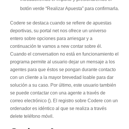
botón verde “Realizar Apuesta” para confirmarla.
Codere se destaca cuando se refiere de apuestas
deportivas, su portal net nos ofrece un universo
entero sobre opciones para arriesgar y a
continuación te vamos a new contar sobre él.
Cuando el conversation no está en funcionamiento el
programa permite al usuario dejar un mensaje a los
agentes para que éstos se pongan durante contacto
con un cliente a la mayor brevedad loable para dar
solución a su caso. Por último, este usuario también
se puede contactar con una agente a través de
correo electrónico (). El registro sobre Codere con un
ordenador es idéntico al que se realiza a través
delete teléfono móvil.