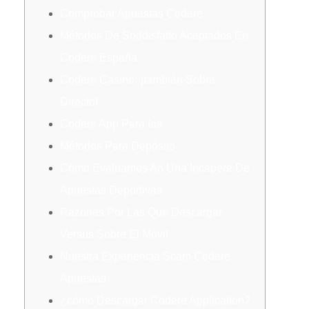
Comprobar Apuestas Codere
Métodos De Soddisfatto Aceptados En
Codere España
Codere Casino: ¡también Sobre
Directo!
Codere App Para Ios
Métodos Para Depósito
Cómo Evaluamos An Una Incapere De
Apuestas Deportivas
Razones Por Las Que Descargar
Versus Sobre El Móvil
Nuestra Experiencia Scam Codere
Apuestas
¿cómo Descargar Codere Application?