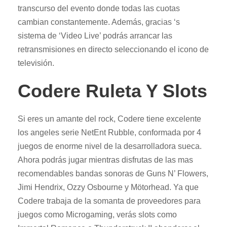
transcurso del evento donde todas las cuotas
cambian constantemente. Además, gracias ‘s
sistema de ‘Video Live’ podrás arrancar las
retransmisiones en directo seleccionando el icono de
televisión.
Codere Ruleta Y Slots
Si eres un amante del rock, Codere tiene excelente
los angeles serie NetEnt Rubble, conformada por 4
juegos de enorme nivel de la desarrolladora sueca.
Ahora podrás jugar mientras disfrutas de las mas
recomendables bandas sonoras de Guns N’ Flowers,
Jimi Hendrix, Ozzy Osbourne y Mötorhead. Ya que
Codere trabaja de la somanta de proveedores para
juegos como Microgaming, verás slots como