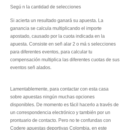
Segú n la cantidad de selecciones
Si acierta un resultado ganará su apuesta. La
ganancia se calcula multiplicando el importe
apostado, causado por la cuota indicada en la
apuesta. Consiste en señ alar 2 o má s selecciones
para diferentes eventos, para calcular tu
compensación multiplica las diferentes cuotas de sus
eventos señ alados.
Lamentablemente, para contactar con esta casa
sobre apuestas ningún muchas opciones
disponibles. De momento es fácil hacerlo a través de
un correspondencia electrónico y también por un
prontuario de contacto. Pero no te confundas con
Codere apuestas deportivas Colombia, en este