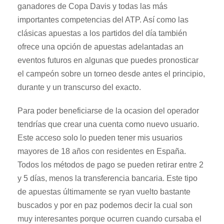
ganadores de Copa Davis y todas las más
importantes competencias del ATP. Así como las
clásicas apuestas a los partidos del día también
ofrece una opción de apuestas adelantadas an
eventos futuros en algunas que puedes pronosticar
el campeón sobre un torneo desde antes el principio,
durante y un transcurso del exacto.
Para poder beneficiarse de la ocasion del operador
tendrías que crear una cuenta como nuevo usuario.
Este acceso solo lo pueden tener mis usuarios
mayores de 18 años con residentes en España.
Todos los métodos de pago se pueden retirar entre 2
y 5 días, menos la transferencia bancaria. Este tipo
de apuestas últimamente se ryan vuelto bastante
buscados y por en paz podemos decir la cual son
muy interesantes porque ocurren cuando cursaba el