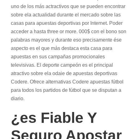
uno de los más actractivos que se pueden encontrar
sobre ela actualidad durante el mercado sobre las
casas para apuestas deportivas por Internet. Poder
acceder a hasta three or more. 000$ con el bono son
palabras mayores y durante eso precisamente ése
aspecto es el que más destaca esta casa para
apuestas en sus campañas promocionales
televisivas. El deporte campeón es el principal
atractivo sobre ela odaie de apuestas deportivas
Codere. Ofrece alternativas Codere apuestas fútbol
para todos los partidos de fútbol que se disputan a
diario.
¿es Fiable Y
Seguro Apostar