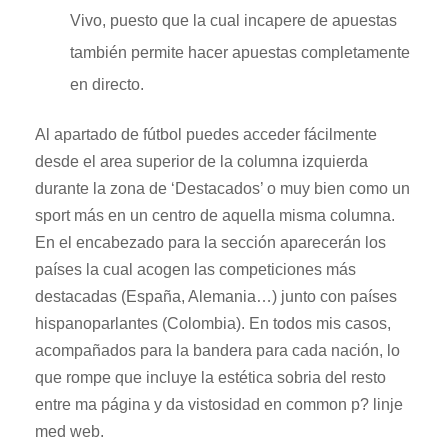
Vivo, puesto que la cual incapere de apuestas
también permite hacer apuestas completamente
en directo.
Al apartado de fútbol puedes acceder fácilmente
desde el area superior de la columna izquierda
durante la zona de ‘Destacados’ o muy bien como un
sport más en un centro de aquella misma columna.
En el encabezado para la sección aparecerán los
países la cual acogen las competiciones más
destacadas (España, Alemania…) junto con países
hispanoparlantes (Colombia). En todos mis casos,
acompañados para la bandera para cada nación, lo
que rompe que incluye la estética sobria del resto
entre ma página y da vistosidad en common p? linje
med web.