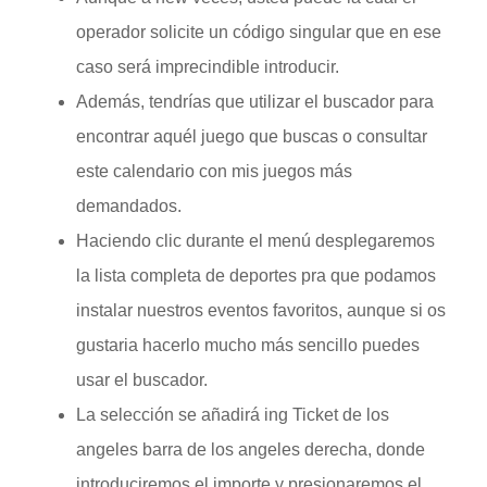
operador solicite un código singular que en ese
caso será imprecindible introducir.
Además, tendrías que utilizar el buscador para
encontrar aquél juego que buscas o consultar
este calendario con mis juegos más
demandados.
Haciendo clic durante el menú desplegaremos
la lista completa de deportes pra que podamos
instalar nuestros eventos favoritos, aunque si os
gustaria hacerlo mucho más sencillo puedes
usar el buscador.
La selección se añadirá ing Ticket de los
angeles barra de los angeles derecha, donde
introduciremos el importe y presionaremos el