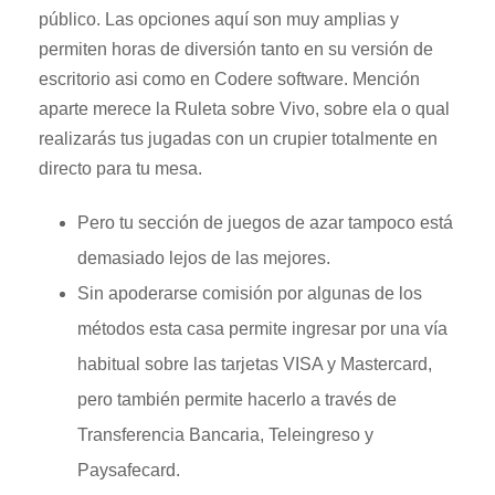
público. Las opciones aquí son muy amplias y
permiten horas de diversión tanto en su versión de
escritorio asi como en Codere software. Mención
aparte merece la Ruleta sobre Vivo, sobre ela o qual
realizarás tus jugadas con un crupier totalmente en
directo para tu mesa.
Pero tu sección de juegos de azar tampoco está
demasiado lejos de las mejores.
Sin apoderarse comisión por algunas de los
métodos esta casa permite ingresar por una vía
habitual sobre las tarjetas VISA y Mastercard,
pero también permite hacerlo a través de
Transferencia Bancaria, Teleingreso y
Paysafecard.