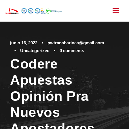
junio 16, 2022
•
pwtransbarinas@gmail.com
•
Uncategorized
•
0 comments
Codere
Apuestas
Opinión Pra
Nuevos
Apostadores