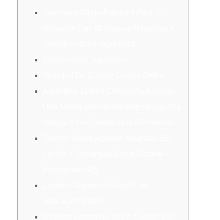
Argentina: Bingo Palmeral Pilar Se
Renueva Con 80 Nuevas Máquinas Y
Twelve Pozos Progresivos
Valoraciones Jugadores
Ventajas De Codere Casino Online
Argentina: Lotería Chaqueña Anunció
Una Nueva Edición De Deporbingo Pra
Apoyar A Los Clubes De La Provincia
Opinión Sobre Algunas Apuestas En
Festón Y Streaming Sobre Codere –
Puntuación: 4/5
¿codere Argentina Carga Con
Aplicación Móvil?
Sueldos Ejecutivos 2023: Cuáles Son