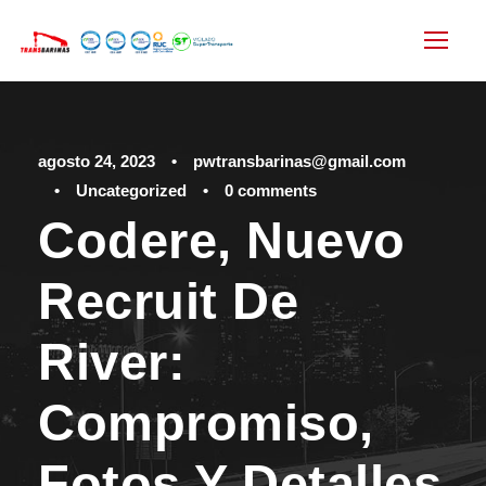
agosto 24, 2023
•
pwtransbarinas@gmail.com
•
Uncategorized
•
0 comments
Codere, Nuevo
Recruit De
River:
Compromiso,
Fotos Y Detalles