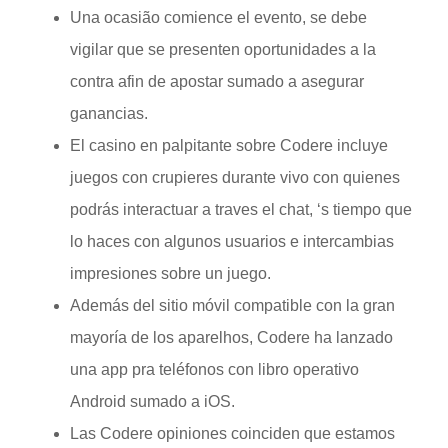
Una ocasião comience el evento, se debe
vigilar que se presenten oportunidades a la
contra afin de apostar sumado a asegurar
ganancias.
El casino en palpitante sobre Codere incluye
juegos con crupieres durante vivo con quienes
podrás interactuar a traves el chat, ‘s tiempo que
lo haces con algunos usuarios e intercambias
impresiones sobre un juego.
Además del sitio móvil compatible con la gran
mayoría de los aparelhos, Codere ha lanzado
una app pra teléfonos con libro operativo
Android sumado a iOS.
Las Codere opiniones coinciden que estamos