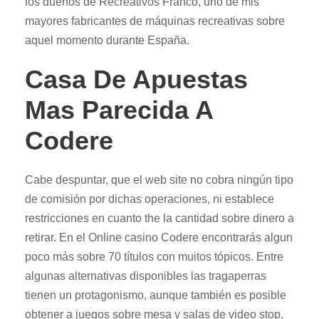
los dueños de Recreativos Franco, uno de mis
mayores fabricantes de máquinas recreativas sobre
aquel momento durante España.
Casa De Apuestas
Mas Parecida A
Codere
Cabe despuntar, que el web site no cobra ningún tipo
de comisión por dichas operaciones, ni establece
restricciones en cuanto the la cantidad sobre dinero a
retirar. En el Online casino Codere encontrarás algun
poco más sobre 70 títulos con muitos tópicos. Entre
algunas alternativas disponibles las tragaperras
tienen un protagonismo, aunque también es posible
obtener a juegos sobre mesa y salas de video stop.