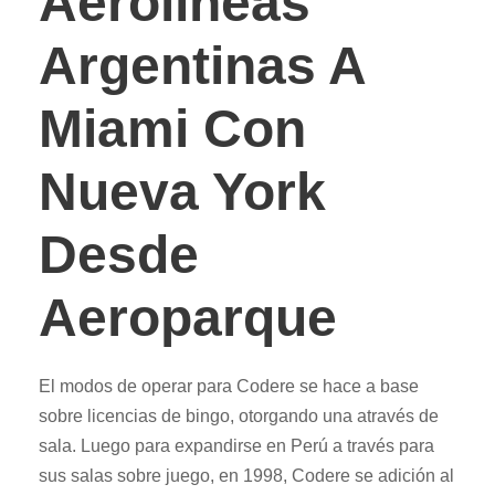
Aerolíneas
Argentinas A
Miami Con
Nueva York
Desde
Aeroparque
El modos de operar para Codere se hace a base
sobre licencias de bingo, otorgando una através de
sala. Luego para expandirse en Perú a través para
sus salas sobre juego, en 1998, Codere se adición al