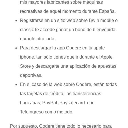
mis mayores fabricantes sobre máquinas
recreativas de aquel momento durante España.
Registrarse en un sitio web sobre Bwin mobile o
classic le accede ganar un bono de bienvenida,
durante otro lado.
Para descargar la app Codere en tu apple
iphone, tan sólo tienes que ir durante el Apple
Store y descargarte una aplicación de apuestas
deportivas.
En el caso de la web sobre Codere, están todas
las tarjetas de crédito, las transferencias
bancarias, PayPal, Paysafecard con
Teleingreso como método.
Por supuesto, Codere tiene todo lo necesario para