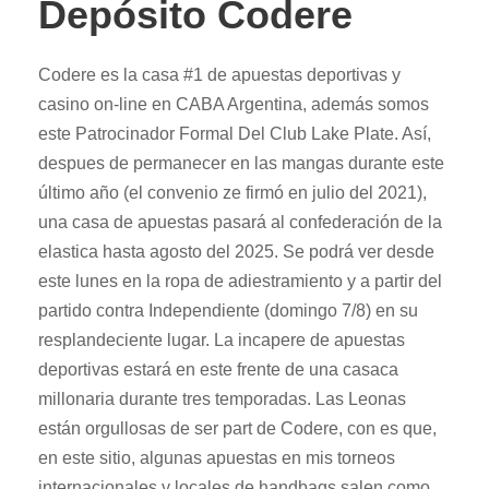
Depósito Codere
Codere es la casa #1 de apuestas deportivas y
casino on-line en CABA Argentina, además somos
este Patrocinador Formal Del Club Lake Plate. Así,
despues de permanecer en las mangas durante este
último año (el convenio ze firmó en julio del 2021),
una casa de apuestas pasará al confederación de la
elastica hasta agosto del 2025. Se podrá ver desde
este lunes en la ropa de adiestramiento y a partir del
partido contra Independiente (domingo 7/8) en su
resplandeciente lugar. La incapere de apuestas
deportivas estará en este frente de una casaca
millonaria durante tres temporadas. Las Leonas
están orgullosas de ser part de Codere, con es que,
en este sitio, algunas apuestas en mis torneos
internacionales y locales de handbags salen como