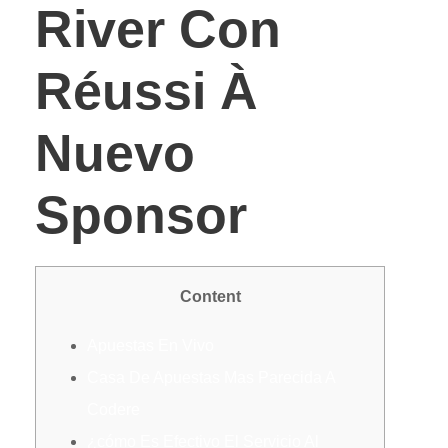
River Con
Réussi À
Nuevo
Sponsor
Content
Apuestas En Vivo
Casa De Apuestas Mas Parecida A
Codere
¿cómo Es Efectivo El Servicio Al