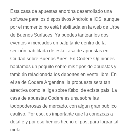
Esta casa de apuestas anordna desarrollado una
software para los dispositivos Android e iOS, aunque
por el momento no está habilitada en la web de Urbe
de Buenos Surfaces. Ya puedes tantear los dos
eventos y mercados en palpitante dentro de la
sección habilitada de esta casa de apuestas en
Ciudad sobre Buenos Aires. En Codere Opiniones
hablamos un poquito sobre mis tipos de apuestas y
también relacionada los deportes en vente libre. En
el se de Codere Argentina, la propuesta sera tan
atractiva como la liga sobre fútbol de exista país. La
casa de apuestas Codere es una sobre las
todopoderosas de mercado, con algun gran publico
cautivo. Por eso, es importante que la conozcas a
detalle y por eso hemos hecho el post para lograr tal
meta.