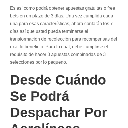
Es así como podrá obtener apuestas gratuitas o free
bets en un plazo de 3 días. Una vez cumplida cada
una para esas características, ahora contarán los 7
días así que usted pueda terminarse el
transformación de recolección para recompensas del
exacto beneficio. Para lo cual, debe cumplirse el
requisito de hacer 3 apuestas combinadas de 3
selecciones por lo pequeno.
Desde Cuándo
Se Podrá
Despachar Por