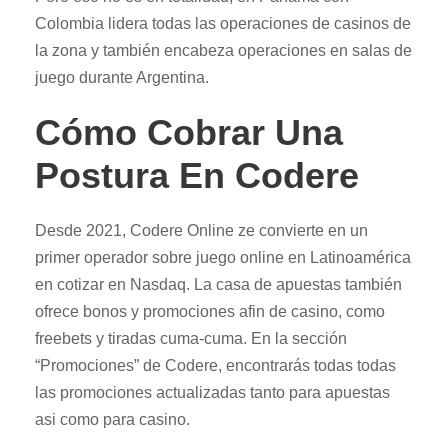
Colombia lidera todas las operaciones de casinos de
la zona y también encabeza operaciones en salas de
juego durante Argentina.
Cómo Cobrar Una
Postura En Codere
Desde 2021, Codere Online ze convierte en un
primer operador sobre juego online en Latinoamérica
en cotizar en Nasdaq. La casa de apuestas también
ofrece bonos y promociones afin de casino, como
freebets y tiradas cuma-cuma. En la sección
“Promociones” de Codere, encontrarás todas todas
las promociones actualizadas tanto para apuestas
asi como para casino.