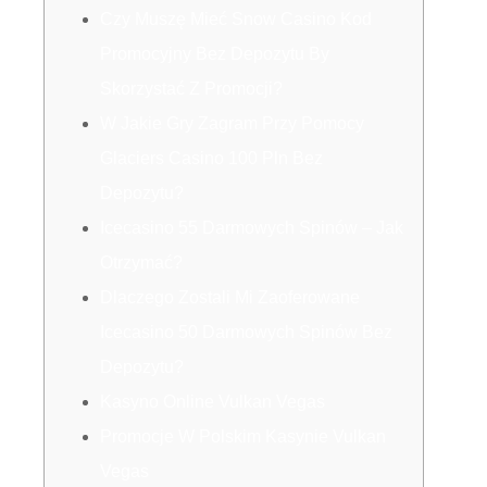
Czy Muszę Mieć Snow Casino Kod
Promocyjny Bez Depozytu By
Skorzystać Z Promocji?
W Jakie Gry Zagram Przy Pomocy
Glaciers Casino 100 Pln Bez
Depozytu?
Icecasino 55 Darmowych Spinów – Jak
Otrzymać?
Dlaczego Zostali Mi Zaoferowane
Icecasino 50 Darmowych Spinów Bez
Depozytu?
Kasyno Online Vulkan Vegas
Promocje W Polskim Kasynie Vulkan
Vegas