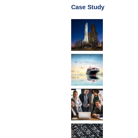
Case Study