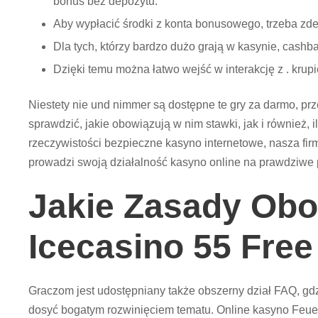
bonus bez depozytu.
Aby wypłacić środki z konta bonusowego, trzeba zde
Dla tych, którzy bardzo dużo grają w kasynie, cash
Dzięki temu można łatwo wejść w interakcję z . kru
Niestety nie und nimmer są dostępne te gry za darmo, p
sprawdzić, jakie obowiązują w nim stawki, jak i również,
rzeczywistości bezpieczne kasyno internetowe, nasza firm
prowadzi swoją działalność kasyno online na prawdziwe p
Jakie Zasady Obo
Icecasino 55 Fre
Graczom jest udostępniany także obszerny dział FAQ, gd
dosyć bogatym rozwinięciem tematu. Online kasyno Feue