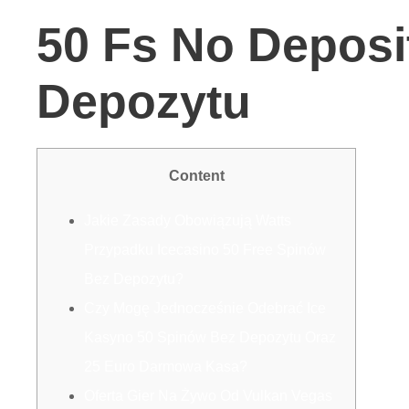
50 Fs No Deposi
Depozytu
Content
Jakie Zasady Obowiązują Watts
Przypadku Icecasino 50 Free Spinów
Bez Depozytu?
Czy Mogę Jednocześnie Odebrać Ice
Kasyno 50 Spinów Bez Depozytu Oraz
25 Euro Darmowa Kasa?
Oferta Gier Na Żywo Od Vulkan Vegas