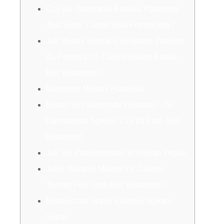
Czy Do Odebrania Bonusu Potrzebny
Jest Snow Casino Kod Promocyjny?
Jak Można Wypłacić Wygrane Zdobyte
Za Pomocą Ice Casino Added Bonus
Bez Depozytu?
Dostępne Metody Płatności
Bonus Bez Depozytu Icecasino – 50
Darmowych Spinów Czy 25 Euro Bez
Depozytu!
Jak Się Zarejestrować W Vulkan Vegas
Jakie Warunki Mother Ice Casino
Twenty Five Euro Bez Depozytu?
Bezpieczna Gra W Kasynie Vulkan
Vegas