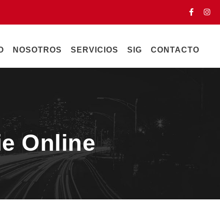
O
NOSOTROS
SERVICIOS
SIG
CONTACTO
ie Online