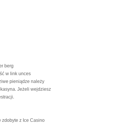
er berg
ść w link unces
ziwe pieniądze należy
 kasyna. Jeżeli wejdziesz
tracji.
 zdobyte z Ice Casino