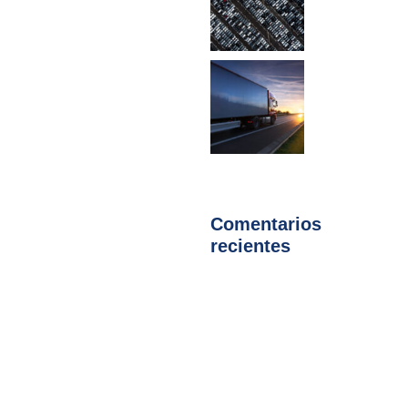
Comentarios
recientes