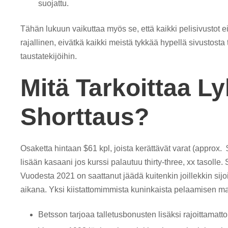
suojattu.
Tähän lukuun vaikuttaa myös se, että kaikki pelisivustot 
rajallinen, eivätkä kaikki meistä tykkää hypellä sivustost
taustatekijöihin.
Mitä Tarkoittaa Ly
Shorttaus?
Osaketta hintaan $61 kpl, joista kerättävät varat (approx. $
lisään kasaani jos kurssi palautuu thirty-three, xx tasoll
Vuodesta 2021 on saattanut jäädä kuitenkin joillekkin sij
aikana. Yksi kiistattomimmista kuninkaista pelaamisen m
Betsson tarjoaa talletusbonusten lisäksi rajoittamatt