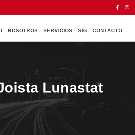
O
NOSOTROS
SERVICIOS
SIG
CONTACTO
 Joista Lunastat