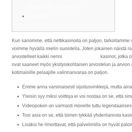
Paikka Valita Pelisivusto?
Inspiroidu
Kun sanomme, että nettikasinoita on paljon, tarkoitamme si
voimme hyvällä mielin suositella. Joten jokainen näistä 
arvostelleet kaikki nenni
leovegas canada
kasinot, jotka 
ovat saaneet myös yksityiskohtaisen arvostelun ja arvion
kotimaisille pelaajille valinnanvaraa on paljon.
Emme anna varsinaisesti sijoitusvinkkejä, mutta ainak
Yleisin syy miksi voittoja ei voi nostaa on se, että sin
Videopokeri on varmasti monelle tuttu legendaarisest
Tosi asia on se, että toinen tykkää yhdenlaisista kasi
Lisäksi he ilmoittavat, että palvelimilla on hyvät palo