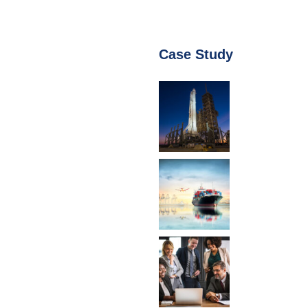
Case Study