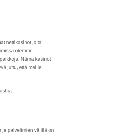
t nettikasinot joita
tiimissä olemme
lipaikkoja. Nämä kasinot
 juttu, että meille
ushia”.
 ja palvelimien välillä on