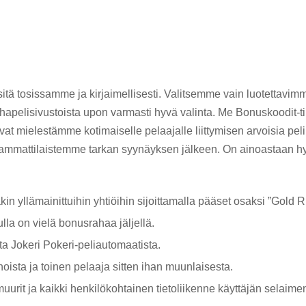
tä tosissamme ja kirjaimellisesti. Valitsemme vain luotettavimma
rahapelisivustoista upon varmasti hyvä valinta. Me Bonuskoodit-
ovat mielestämme kotimaiselle pelaajalle liittymisen arvoisia pe
 ammattilaistemme tarkan syynäyksen jälkeen. On ainoastaan hyvä
in yllämainittuihin yhtiöihin sijoittamalla pääset osaksi ”Gold R
ulla on vielä bonusrahaa jäljellä.
a Jokeri Pokeri-peliautomaatista.
noista ja toinen pelaaja sitten ihan muunlaisesta.
muurit ja kaikki henkilökohtainen tietoliikenne käyttäjän selaimen