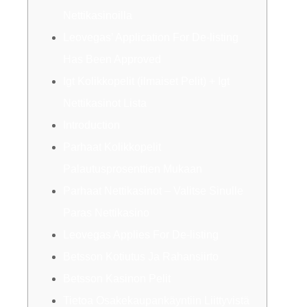
Nettikasinoilla
Leovegas’ Application For De-listing
Has Been Approved
Igt Kolikkopelit (ilmaiset Pelit) + Igt
Nettikasinot Lista
Introduction
Parhaat Kolikkopelit
Palautusprosenttien Mukaan
Parhaat Nettikasinot – Valitse Sinulle
Paras Nettikasino
Leovegas Applies For De-listing
Betsson Kotiutus Ja Rahansiirto
Betsson Kasinon Pelit
Tietoa Osakekaupankäyntiin Liittyvistä