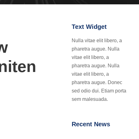
Text Widget
Nulla vitae elit libero, a
w
pharetra augue. Nulla
vitae elit libero, a
niten
pharetra augue. Nulla
vitae elit libero, a
pharetra augue. Donec
sed odio dui. Etiam porta
sem malesuada.
Recent News