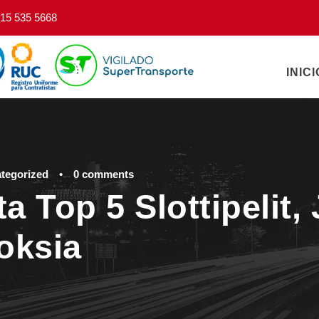
15 535 5668
INICI
tegorized
•
0 comments
a Top 5 Slottipelit,
roksia