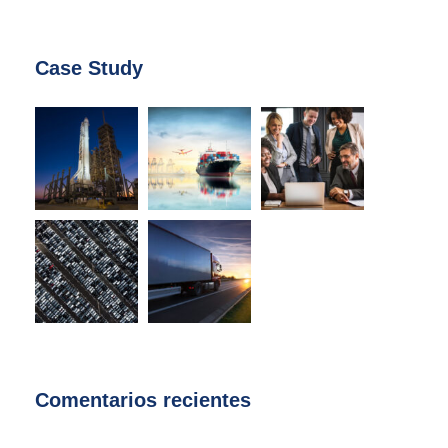
Case Study
Comentarios recientes