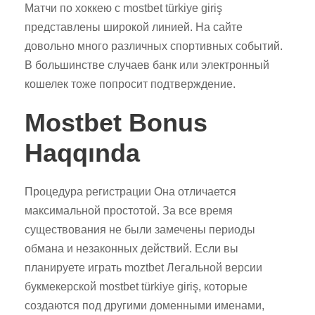
Матчи по хоккею с mostbet türkiye giriş
представлены широкой линией. На сайте
довольно много различных спортивных событий.
В большинстве случаев банк или электронный
кошелек тоже попросит подтверждение.
Mostbet Bonus
Haqqında
Процедура регистрации Она отличается
максимальной простотой. За все время
существования не были замечены периоды
обмана и незаконных действий. Если вы
планируете играть moztbet Легальной версии
букмекерской mostbet türkiye giriş, которые
создаются под другими доменными именами,