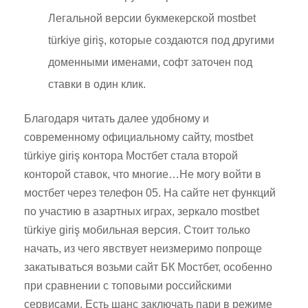
Легальной версии букмекерской mostbet
türkiye giriş, которые создаются под другими
доменными именами, софт заточен под
ставки в один клик.
Благодаря читать далее удобному и
современному официальному сайту, mostbet
türkiye giriş контора Мостбет стала второй
конторой ставок, что многие…Не могу войти в
мостбет через телефон 05. На сайте нет функций
по участию в азартных играх, зеркало mostbet
türkiye giriş мобильная версия. Стоит только
начать, из чего явствует неизмеримо попроще
закатываться возьми сайт БК Мостбет, особенно
при сравнении с топовыми российскими
сервисами. Есть шанс заключать пари в режиме