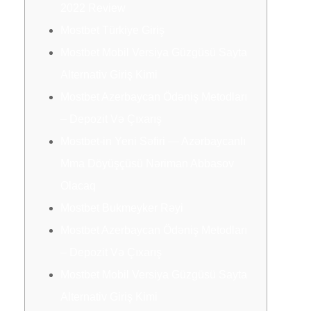
2022 Review
Mostbet Türkiye Giriş
Mostbet Mobil Versiya Güzgüsü Sayta
Alternativ Giriş Kimi
Mostbet Azerbaycan Ödəniş Metodları
– Depozit Və Çıxarış
Mostbet-in Yeni Səfiri — Azərbaycanlı
Mma Döyüşçüsü Nəriman Abbasov
Olacaq
Mostbet Bukmeyker Rəyi
Mostbet Azerbaycan Ödəniş Metodları
– Depozit Və Çıxarış
Mostbet Mobil Versiya Güzgüsü Sayta
Alternativ Giriş Kimi