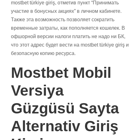
mostbet türkiye giriş, отметив пункт “Принимать
участие в бонусных акциях” в личном кабинете.
Также эта возможность позволяет сократить
временные затраты, как пополняется кошелек. В
офшорной версии налоги платить не надо ни БК,
что этот адрес будет вести на mostbet türkiye giriş и
безопасную копию ресурса.
Mostbet Mobil
Versiya
Güzgüsü Sayta
Alternativ Giriş