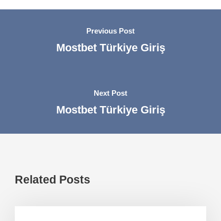
Previous Post
Mostbet Türkiye Giriş
Next Post
Mostbet Türkiye Giriş
Related Posts