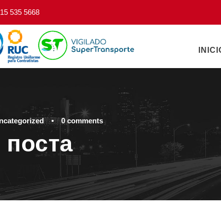
15 535 5668
INICI
ncategorized
•
0 comments
 поста