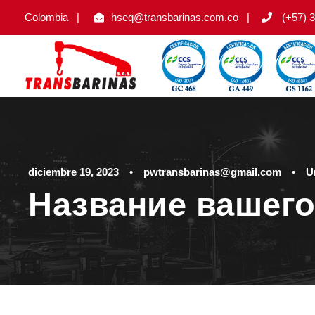
Colombia
|
hseq@transbarinas.com.co
|
(+57) 3
diciembre 19, 2023
•
pwtransbarinas@gmail.com
•
U
Название вашего