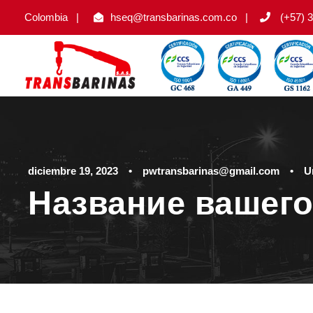
Colombia
|
hseq@transbarinas.com.co
|
(+57) 3
diciembre 19, 2023
•
pwtransbarinas@gmail.com
•
U
Название вашего