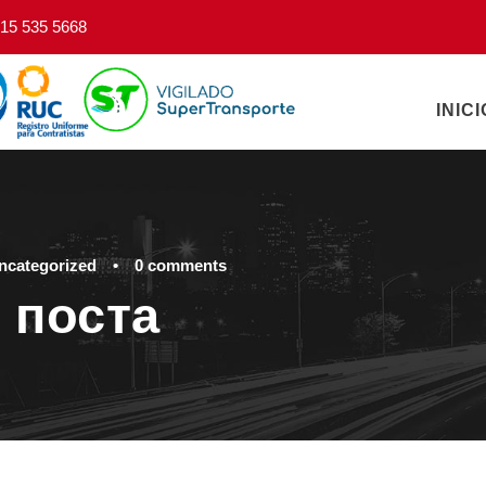
15 535 5668
INICI
ncategorized
•
0 comments
 поста