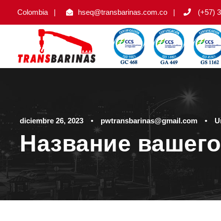
Colombia
|
hseq@transbarinas.com.co
|
(+57) 3
diciembre 26, 2023
•
pwtransbarinas@gmail.com
•
U
Название вашего