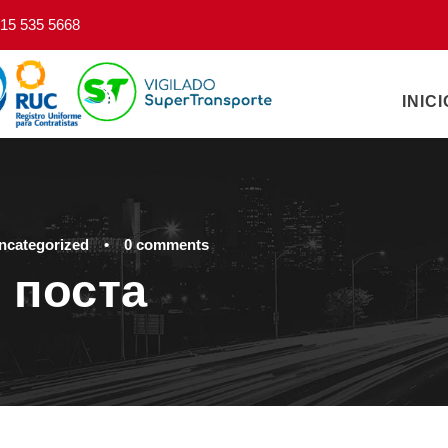
15 535 5668
INICI
ncategorized
•
0 comments
 поста