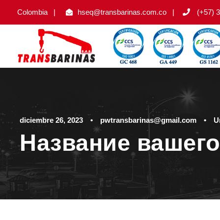
Colombia
|
hseq@transbarinas.com.co
|
(+57) 3
diciembre 26, 2023
•
pwtransbarinas@gmail.com
•
U
Название вашего