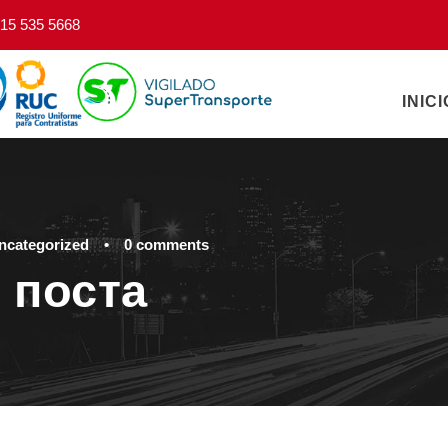
15 535 5668
INICI
ncategorized
•
0 comments
 поста