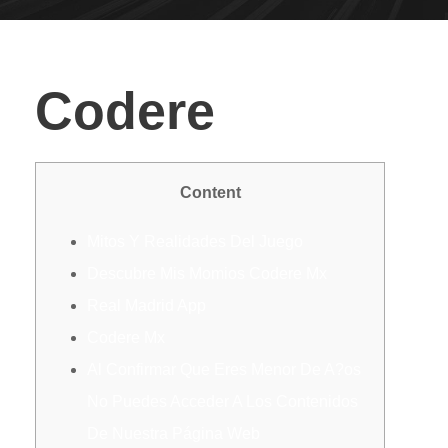
Codere
Content
Mitos Y Realidades Del Juego
Descubre Mis Momios Codere Mx
Real Madrid App
Codere Mx
Al Confirmar Que Eres Menor De A?os
No Puedes Acceder A Los Contenidos
De Nuestra Página Web