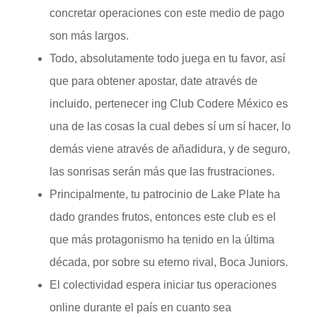
concretar operaciones con este medio de pago
son más largos.
Todo, absolutamente todo juega en tu favor, así
que para obtener apostar, date através de
incluido, pertenecer ing Club Codere México es
una de las cosas la cual debes sí um sí hacer, lo
demás viene através de añadidura, y de seguro,
las sonrisas serán más que las frustraciones.
Principalmente, tu patrocinio de Lake Plate ha
dado grandes frutos, entonces este club es el
que más protagonismo ha tenido en la última
década, por sobre su eterno rival, Boca Juniors.
El colectividad espera iniciar tus operaciones
online durante el país en cuanto sea