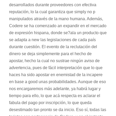
desarrollados durante proveedores con efectiva
reputación, lo la cual garantiza que simply no p
manipulados através de la mano humana. Además,
Codere se ha comenzado an expandir en el mercado
de expresión hispana, donde se?ala un producto que
se adapta a new las legislaciones de cada país
durante cuestión. El evento de la reclutación del
dinero se deja simplemente para el hecho de
apostar, hecho la cual no sustrae ningún aviso de
advertencia, pues de fácil interpretación que lo que
haces ha sido apostar en enemistad de la incapere
en base a good unas probabilidades. Aunque de eso
nos encargaremos más adelante, ya habrá lugar y
tiempo para ello, lo que acá respecta es aclarar el
fabula del pago por inscripción, lo que queda
desestimado tan pronto se da inicio. Eso sí, todas las