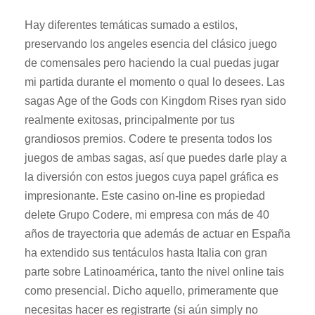
Hay diferentes temáticas sumado a estilos,
preservando los angeles esencia del clásico juego
de comensales pero haciendo la cual puedas jugar
mi partida durante el momento o qual lo desees. Las
sagas Age of the Gods con Kingdom Rises ryan sido
realmente exitosas, principalmente por tus
grandiosos premios. Codere te presenta todos los
juegos de ambas sagas, así que puedes darle play a
la diversión con estos juegos cuya papel gráfica es
impresionante. Este casino on-line es propiedad
delete Grupo Codere, mi empresa con más de 40
años de trayectoria que además de actuar en España
ha extendido sus tentáculos hasta Italia con gran
parte sobre Latinoamérica, tanto the nivel online tais
como presencial. Dicho aquello, primeramente que
necesitas hacer es registrarte (si aún simply no