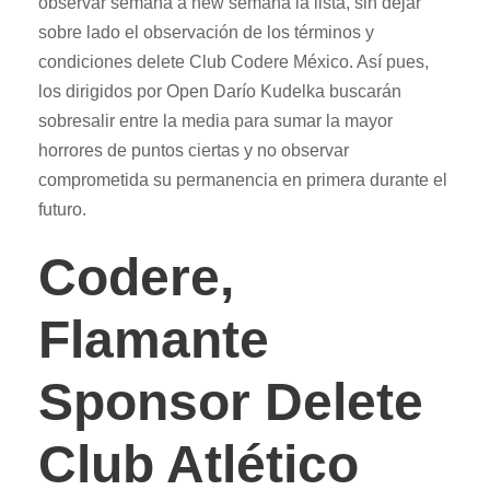
observar semana a new semana la lista, sin dejar
sobre lado el observación de los términos y
condiciones delete Club Codere México. Así pues,
los dirigidos por Open Darío Kudelka buscarán
sobresalir entre la media para sumar la mayor
horrores de puntos ciertas y no observar
comprometida su permanencia en primera durante el
futuro.
Codere,
Flamante
Sponsor Delete
Club Atlético