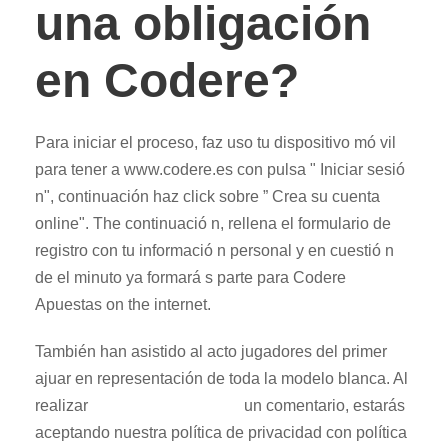
una obligación
en Codere?
Para iniciar el proceso, faz uso tu dispositivo mó vil
para tener a www.codere.es con pulsa " Iniciar sesió
n", continuación haz click sobre ” Crea su cuenta
online". The continuació n, rellena el formulario de
registro con tu informació n personal y en cuestió n
de el minuto ya formará s parte para Codere
Apuestas on the internet.
También han asistido al acto jugadores del primer
ajuar en representación de toda la modelo blanca. Al
realizar
codere casino online
un comentario, estarás
aceptando nuestra política de privacidad con política