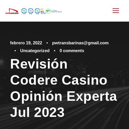
febrero 19, 2022
•
pwtransbarinas@gmail.com
•
Uncategorized
•
0 comments
Revisión
Codere Casino
Opinión Experta
Jul 2023