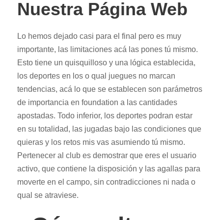
Nuestra Página Web
Lo hemos dejado casi para el final pero es muy
importante, las limitaciones acá las pones tú mismo.
Esto tiene un quisquilloso y una lógica establecida,
los deportes en los o qual juegues no marcan
tendencias, acá lo que se establecen son parámetros
de importancia en foundation a las cantidades
apostadas. Todo inferior, los deportes podran estar
en su totalidad, las jugadas bajo las condiciones que
quieras y los retos mis vas asumiendo tú mismo.
Pertenecer al club es demostrar que eres el usuario
activo, que contiene la disposición y las agallas para
moverte en el campo, sin contradicciones ni nada o
qual se atraviese.