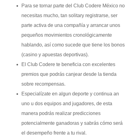
Para se tornar parte del Club Codere México no
necesitas mucho, tan solitary registrarse, ser
parte activa de una compañía y arrancar unos
pequeños movimientos cronológicamente
hablando, así como sucede que tiene los bonos
(casino y apuestas deportivas).
El Club Codere te beneficia con excelentes
premios que podrás canjear desde la tienda
sobre recompensas.
Especialízate en algun deporte y continua an
uno u dos equipos and jugadores, de esta
manera podrás realizar predicciones
potencialmente ganadoras y sabrás cómo será
el desempeño frente a tu rival.