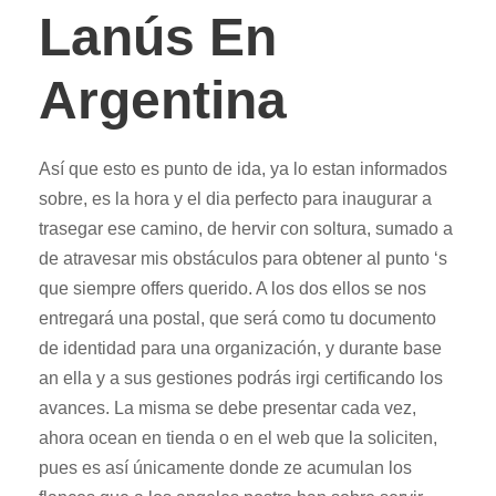
Lanús En
Argentina
Así que esto es punto de ida, ya lo estan informados
sobre, es la hora y el dia perfecto para inaugurar a
trasegar ese camino, de hervir con soltura, sumado a
de atravesar mis obstáculos para obtener al punto ‘s
que siempre offers querido. A los dos ellos se nos
entregará una postal, que será como tu documento
de identidad para una organización, y durante base
an ella y a sus gestiones podrás irgi certificando los
avances. La misma se debe presentar cada vez,
ahora ocean en tienda o en el web que la soliciten,
pues es así únicamente donde ze acumulan los