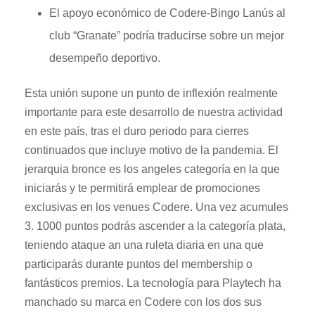
El apoyo económico de Codere-Bingo Lanús al
club “Granate” podría traducirse sobre un mejor
desempeño deportivo.
Esta unión supone un punto de inflexión realmente
importante para este desarrollo de nuestra actividad
en este país, tras el duro periodo para cierres
continuados que incluye motivo de la pandemia. El
jerarquia bronce es los angeles categoría en la que
iniciarás y te permitirá emplear de promociones
exclusivas en los venues Codere. Una vez acumules
3. 1000 puntos podrás ascender a la categoría plata,
teniendo ataque an una ruleta diaria en una que
participarás durante puntos del membership o
fantásticos premios. La tecnología para Playtech ha
manchado su marca en Codere con los dos sus