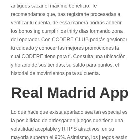
antiguos sacar el máximo beneficio. Te
recomendamos que, tras registrarte procesadas a
verificar tu cuenta, de essa manera podrás adherir
los bonos ing cumplir los thirty días formando zona
del operador. Con CODERE CLUB podrás gestionar
tu cuidado y conocer las mejores promociones la
cual CODERE tiene para ti. Consulta una ubicación
y horario de sus tiendas; su saldo para puntos, el
historial de movimientos para su cuenta.
Real Madrid App
Lo que hace que exista apartado sea tan especial es
la posibilidad de arriesgar en juegos que tiene una
volatilidad aceptable y RTP’S atractivos, en su
mayoría superan el 90%. Asimismo, los juegos están