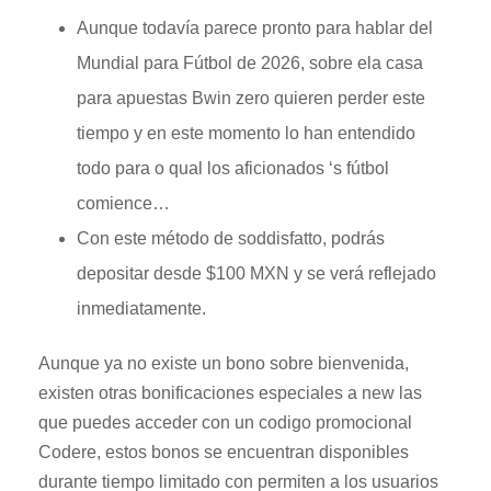
Aunque todavía parece pronto para hablar del
Mundial para Fútbol de 2026, sobre ela casa
para apuestas Bwin zero quieren perder este
tiempo y en este momento lo han entendido
todo para o qual los aficionados ‘s fútbol
comience…
Con este método de soddisfatto, podrás
depositar desde $100 MXN y se verá reflejado
inmediatamente.
Aunque ya no existe un bono sobre bienvenida,
existen otras bonificaciones especiales a new las
que puedes acceder con un codigo promocional
Codere, estos bonos se encuentran disponibles
durante tiempo limitado con permiten a los usuarios