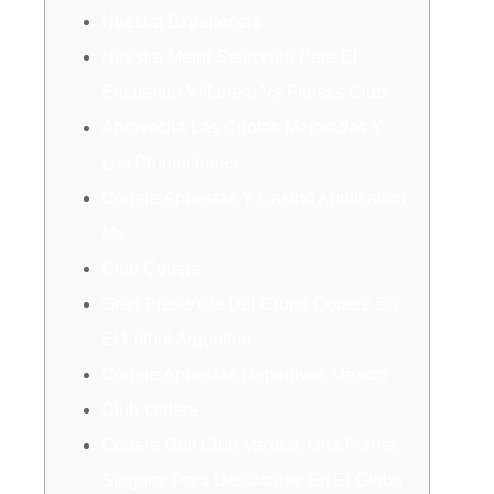
Nuestra Experiencia
Nuestra Mejor Selección Para El
Encuentro Villarreal Vs Fitness Club:
Aprovecha Las Cuotas Mejoradas Y
Las Promociones
Codere Apuestas Y Casino Application
Mx
Club Codere
Gran Presencia Del Grupo Codere En
El Fútbol Argentino
Codere Apuestas Deportivas México
Club-codere
Codere Golf Club México, Una Forma
Singular Para Destacarse En El Globo