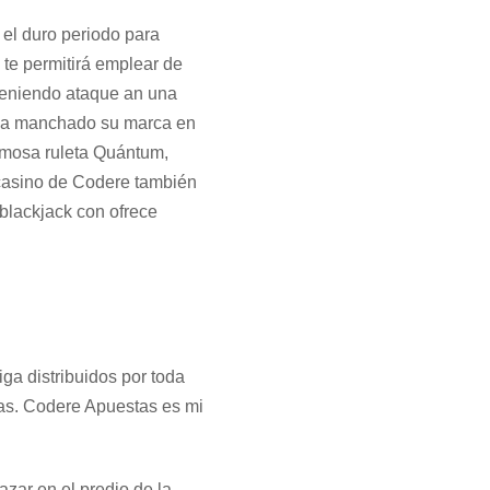
 el duro periodo para
 te permitirá emplear de
teniendo ataque an una
h ha manchado su marca en
famosa ruleta Quántum,
e casino de Codere también
blackjack con ofrece
iga distribuidos por toda
as. Codere Apuestas es mi
zar en el predio de la