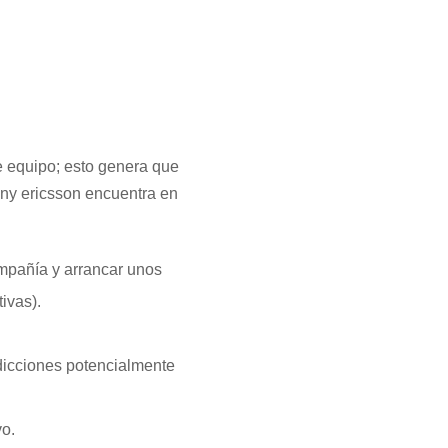
e equipo; esto genera que
ony ericsson encuentra en
ompañía y arrancar unos
ivas).
dicciones potencialmente
vo.