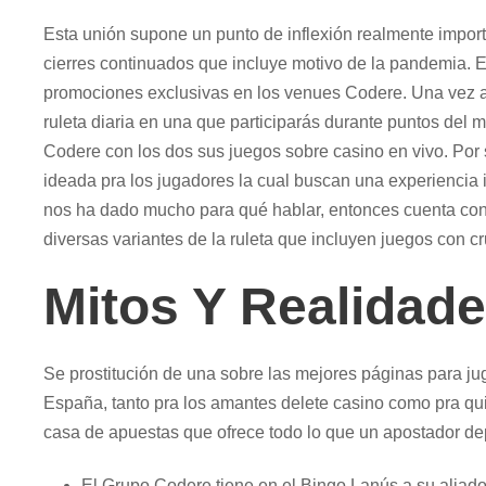
Esta unión supone un punto de inflexión realmente importa
cierres continuados que incluye motivo de la pandemia. El
promociones exclusivas en los venues Codere. Una vez a
ruleta diaria en una que participarás durante puntos de
Codere con los dos sus juegos sobre casino en vivo. Por 
ideada pra los jugadores la cual buscan una experiencia i
nos ha dado mucho para qué hablar, entonces cuenta con
diversas variantes de la ruleta que incluyen juegos con cr
Mitos Y Realidad
Se prostitución de una sobre las mejores páginas para juga
España, tanto pra los amantes delete casino como pra q
casa de apuestas que ofrece todo lo que un apostador dep
El Grupo Codere tiene en el Bingo Lanús a su aliado