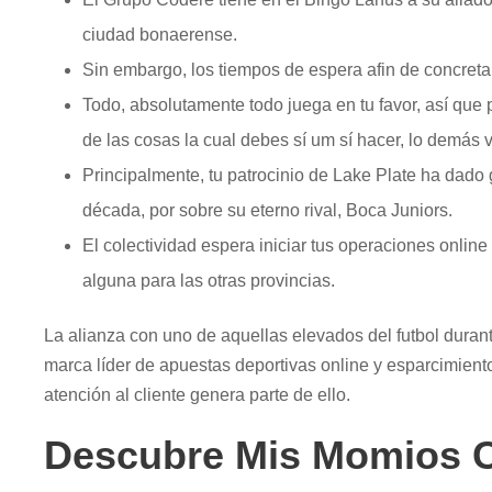
ciudad bonaerense.
Sin embargo, los tiempos de espera afin de concret
Todo, absolutamente todo juega en tu favor, así que 
de las cosas la cual debes sí um sí hacer, lo demás 
Principalmente, tu patrocinio de Lake Plate ha dado 
década, por sobre su eterno rival, Boca Juniors.
El colectividad espera iniciar tus operaciones onlin
alguna para las otras provincias.
La alianza con uno de aquellas elevados del futbol durant
marca líder de apuestas deportivas online y esparcimient
atención al cliente genera parte de ello.
Descubre Mis Momios 