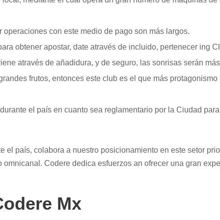
ar operaciones con este medio de pago son más largos.
para obtener apostar, date através de incluido, pertenecer ing
viene através de añadidura, y de seguro, las sonrisas serán más 
grandes frutos, entonces este club es el que más protagonismo 
e durante el país en cuanto sea reglamentario por la Ciudad par
e el país, colabora a nuestro posicionamiento en este setor pri
o omnicanal. Codere dedica esfuerzos an ofrecer una gran exper
Codere Mx